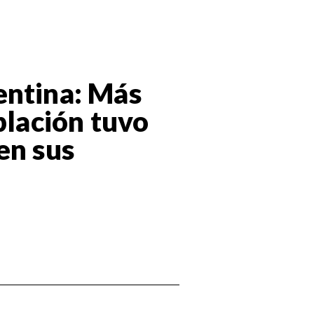
entina: Más
blación tuvo
en sus