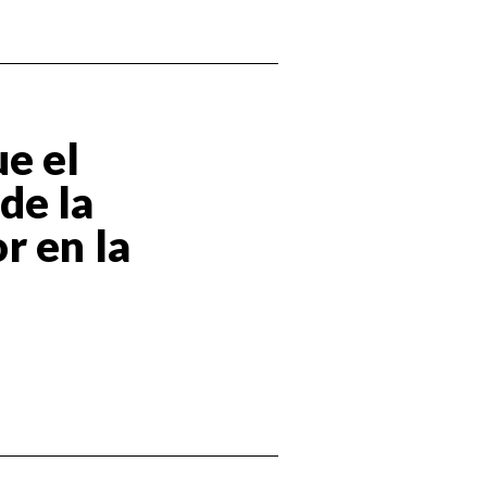
e el
de la
r en la