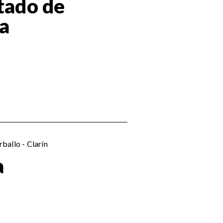
stado de
a
ballo - Clarín
a