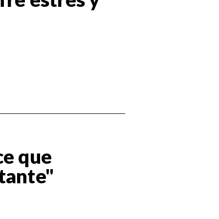
ce que
tante"