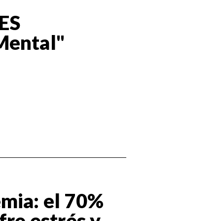
ES
Mental"
mia: el 70%
fre estrés y