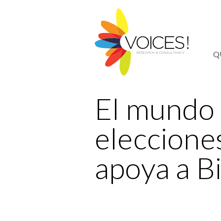
Q
El mundo 
eleccione
apoya a B