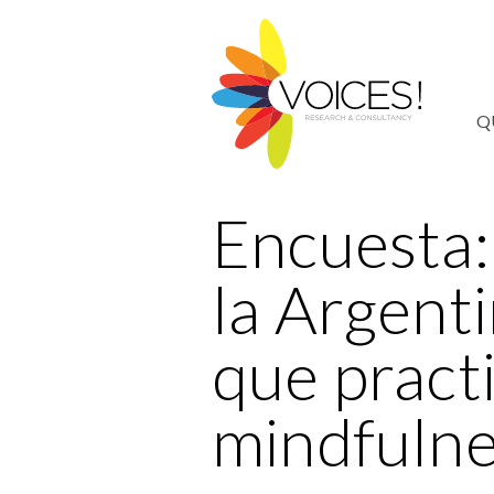
Q
Encuesta:
la Argent
que pract
mindfulne