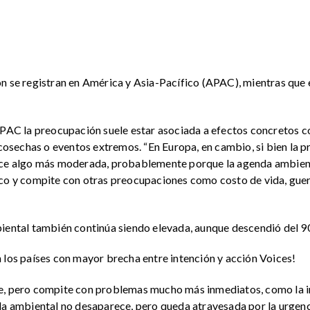
ón se registran en América y Asia-Pacífico (APAC), mientras que
APAC la preocupación suele estar asociada a efectos concretos c
e cosechas o eventos extremos. “En Europa, en cambio, si bien la
ece algo más moderada, probablemente porque la agenda ambienta
ico y compite con otras preocupaciones como costo de vida, guer
biental también continúa siendo elevada, aunque descendió del 
 los países con mayor brecha entre intención y acción Voices!
, pero compite con problemas mucho más inmediatos, como la infl
da ambiental no desaparece, pero queda atravesada por la urgencia