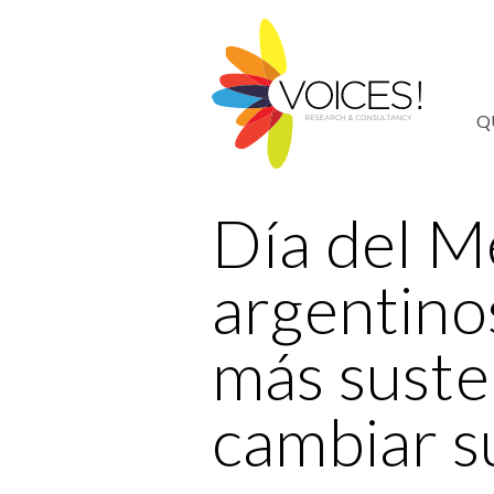
Q
Día del M
argentino
más suste
cambiar s