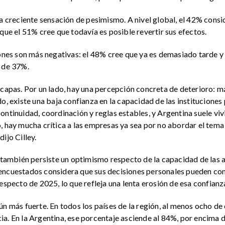
na creciente sensación de pesimismo. A nivel global, el 42% cons
que el 51% cree que todavía es posible revertir sus efectos.
iones son más negativas: el 48% cree que ya es demasiado tarde y
a de 37%.
 capas. Por un lado, hay una percepción concreta de deterioro: 
o, existe una baja confianza en la capacidad de las instituciones 
ntinuidad, coordinación y reglas estables, y Argentina suele vivir
, hay mucha crítica a las empresas ya sea por no abordar el tema
ijo Cilley.
, también persiste un optimismo respecto de la capacidad de las 
encuestados considera que sus decisiones personales pueden cont
especto de 2025, lo que refleja una lenta erosión de esa confianz
ún más fuerte. En todos los países de la región, al menos ocho de
a. En la Argentina, ese porcentaje asciende al 84%, por encima 