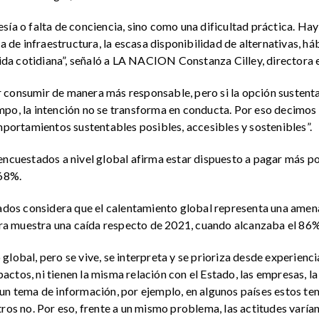
sía o falta de conciencia, sino como una dificultad práctica. Ha
a de infraestructura, la escasa disponibilidad de alternativas, há
 vida cotidiana”, señaló a LA NACION Constanza Cilley, directora 
consumir de manera más responsable, pero si la opción sustentab
po, la intención no se transforma en conducta. Por eso decimos q
omportamientos sustentables posibles, accesibles y sostenibles”.
encuestados a nivel global afirma estar dispuesto a pagar más po
 68%.
stados considera que el calentamiento global representa una ame
ifra muestra una caída respecto de 2021, cuando alcanzaba el 86%
lobal, pero se vive, se interpreta y se prioriza desde experienci
ctos, ni tienen la misma relación con el Estado, las empresas, la
un tema de información, por ejemplo, en algunos países estos tema
ros no. Por eso, frente a un mismo problema, las actitudes varían