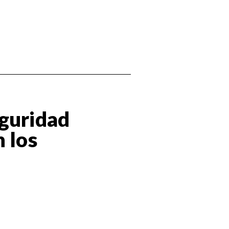
eguridad
n los