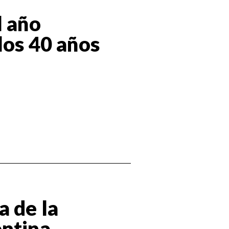
l año
los 40 años
a de la
entina