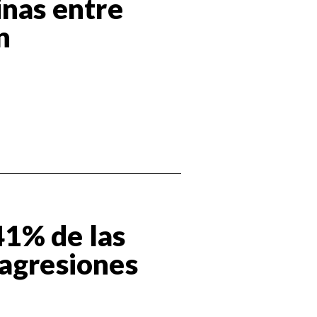
inas entre
n
 41% de las
 agresiones