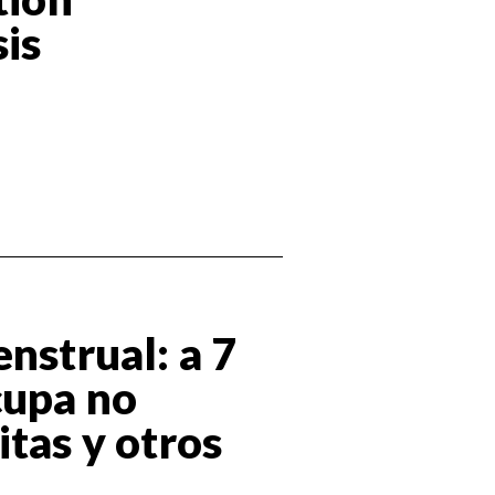
sis
nstrual: a 7
cupa no
itas y otros