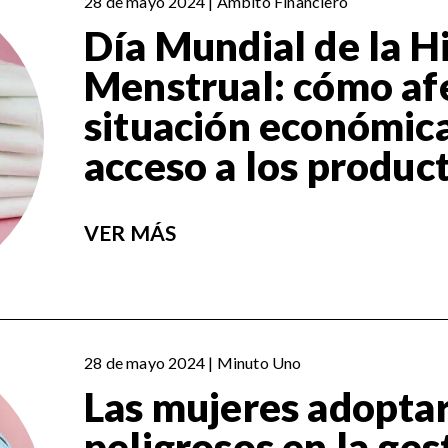
28 de mayo 2024 | Ámbito Financiero
Día Mundial de la H
Menstrual: cómo afe
situación económica
acceso a los produc
VER MÁS
28 de mayo 2024 | Minuto Uno
Las mujeres adopta
peligrosos en la ges