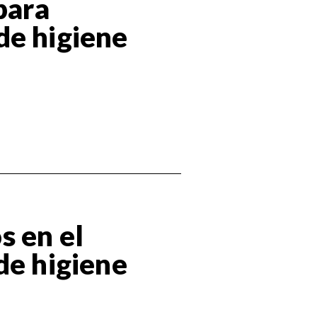
para
de higiene
s en el
de higiene