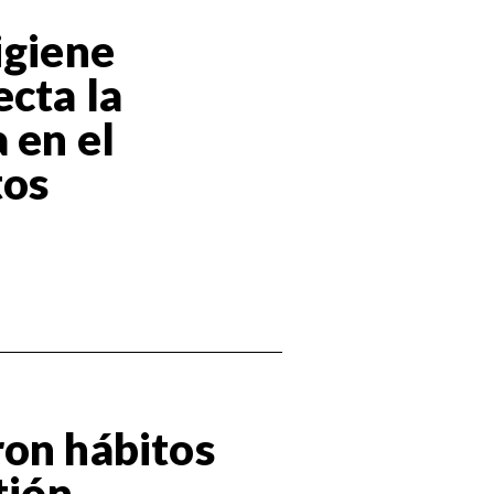
igiene
cta la
 en el
tos
ron hábitos
tión