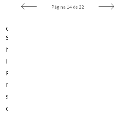
Página
14 de 22
Quiénes
Somos
Novedades
Informes
Prensa
Directorio
Soluciones
Contacto